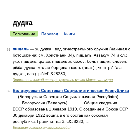
дудка
Толкование
Перевод
Книги
пищаль
— ж. дудка , вид огнестрельного оружия (начиная с
81
Котошихина; см. Христиани 34), пищаль, Аввакум 74 и сл.;
укр. пищаль, цслав. пищаль ж. αὑλός, болг. пищял, словен.
рiščа̑l дудка, малая берцовая кость (анат.) , чеш. рišt᾽аlа
дудка , слвц. рištеl᾽,&#8230; …
Этимологический словарь русского языка Макса Фасмера
Белорусская Советская Социалистическая Республика
82
— (Беларуская Савецкая Сацыялicтычная Рэспублiкa)
Белоруссия (Беларусь). I. Общие сведения
БССР образована 1 января 1919. С созданием Союза ССР
30 декабря 1922 вошла в его состав как союзная
республика. Граничит на З. с&#8230; …
Большая советская энциклопедия