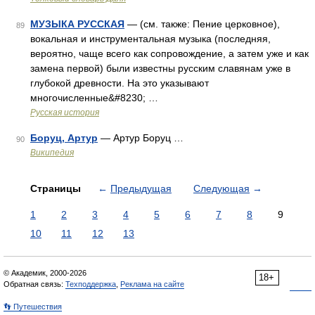
МУЗЫКА РУССКАЯ
— (см. также: Пение церковное),
89
вокальная и инструментальная музыка (последняя,
вероятно, чаще всего как сопровождение, а затем уже и как
замена первой) были известны русским славянам уже в
глубокой древности. На это указывают
многочисленные&#8230; …
Русская история
Боруц, Артур
— Артур Боруц …
90
Википедия
Страницы
←
Предыдущая
Следующая
→
1
2
3
4
5
6
7
8
9
10
11
12
13
© Академик, 2000-2026
18+
Обратная связь:
Техподдержка
,
Реклама на сайте
👣 Путешествия