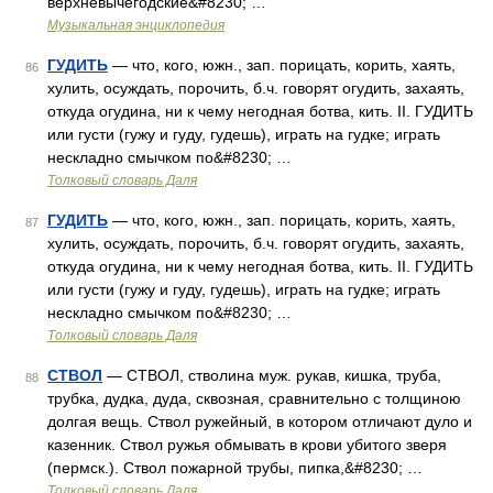
верхневычегодские&#8230; …
Музыкальная энциклопедия
ГУДИТЬ
— что, кого, южн., зап. порицать, корить, хаять,
86
хулить, осуждать, порочить, б.ч. говорят огудить, захаять,
откуда огудина, ни к чему негодная ботва, кить. II. ГУДИТЬ
или густи (гужу и гуду, гудешь), играть на гудке; играть
нескладно смычком по&#8230; …
Толковый словарь Даля
ГУДИТЬ
— что, кого, южн., зап. порицать, корить, хаять,
87
хулить, осуждать, порочить, б.ч. говорят огудить, захаять,
откуда огудина, ни к чему негодная ботва, кить. II. ГУДИТЬ
или густи (гужу и гуду, гудешь), играть на гудке; играть
нескладно смычком по&#8230; …
Толковый словарь Даля
СТВОЛ
— СТВОЛ, стволина муж. рукав, кишка, труба,
88
трубка, дудка, дуда, сквозная, сравнительно с толщиною
долгая вещь. Ствол ружейный, в котором отличают дуло и
казенник. Ствол ружья обмывать в крови убитого зверя
(пермск.). Ствол пожарной трубы, пипка,&#8230; …
Толковый словарь Даля