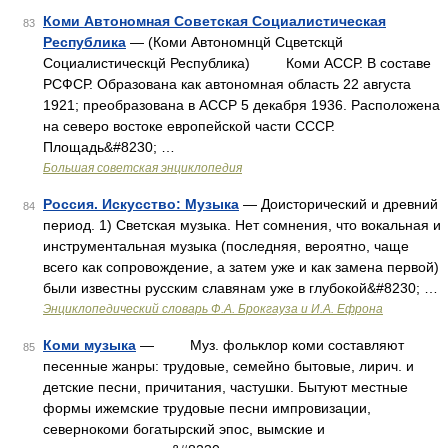
Коми Автономная Советская Социалистическая
83
Республика
— (Коми Автономнцй Сцветскцй
Социалистическцй Республика) Коми АССР. В составе
РСФСР. Образована как автономная область 22 августа
1921; преобразована в АССР 5 декабря 1936. Расположена
на северо востоке европейской части СССР.
Площадь&#8230; …
Большая советская энциклопедия
Россия. Искусство: Музыка
— Доисторический и древний
84
период. 1) Светская музыка. Нет сомнения, что вокальная и
инструментальная музыка (последняя, вероятно, чаще
всего как сопровождение, а затем уже и как замена первой)
были известны русским славянам уже в глубокой&#8230; …
Энциклопедический словарь Ф.А. Брокгауза и И.А. Ефрона
Коми музыка
— Муз. фольклор коми составляют
85
песенные жанры: трудовые, семейно бытовые, лирич. и
детские песни, причитания, частушки. Бытуют местные
формы ижемские трудовые песни импровизации,
севернокоми богатырский эпос, вымские и